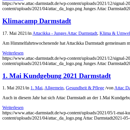
https://www.attac-darmstadt.de/wp-content/uploads/2021/12/signal-
content/uploads/2021/04/attac_da_logo.png
Junges Attac Darmstadt
2
Klimacamp Darmstadt
17. Mai 2021
/
in
Attacikka - Junges Attac Darmstadt
,
Klima & Umwel
Am Himmelfahrtswochenende hat Attacikka Darmstadt gemeinsam mit 
Weiterlesen
https://www.attac-darmstadt.de/wp-content/uploads/2021/12/signal-
content/uploads/2021/04/attac_da_logo.png
Junges Attac Darmstadt
2
1. Mai Kundgebung 2021 Darmstadt
1. Mai 2021
/
in
1. Mai
,
Allgemein
,
Gesundheit & Pflege
/
von
Attac D
Auch in diesem Jahr hat sich Attac Darmstadt an der 1.Mai Kundgebun
Weiterlesen
https://www.attac-darmstadt.de/wp-content/uploads/2021/05/1-mai-k
content/uploads/2021/04/attac_da_logo.png
Attac Darmstadt
2021-05-