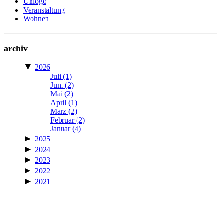
Unlogo
Veranstaltung
Wohnen
archiv
▼
2026
Juli
(1)
Juni
(2)
Mai
(2)
April
(1)
März
(2)
Februar
(2)
Januar
(4)
►
2025
►
2024
►
2023
►
2022
►
2021