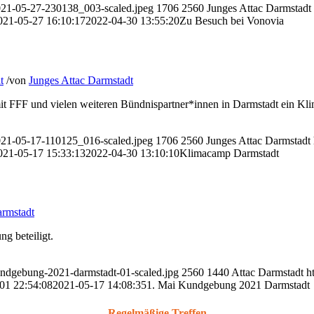
2021-05-27-230138_003-scaled.jpeg
1706
2560
Junges Attac Darmstadt
021-05-27 16:10:17
2022-04-30 13:55:20
Zu Besuch bei Vonovia
t
/
von
Junges Attac Darmstadt
FFF und vielen weiteren Bündnispartner*innen in Darmstadt ein Klim
2021-05-17-110125_016-scaled.jpeg
1706
2560
Junges Attac Darmstadt
021-05-17 15:33:13
2022-04-30 13:10:10
Klimacamp Darmstadt
armstadt
g beteiligt.
undgebung-2021-darmstadt-01-scaled.jpg
2560
1440
Attac Darmstadt
h
01 22:54:08
2021-05-17 14:08:35
1. Mai Kundgebung 2021 Darmstadt
Regelmäßige Treffen