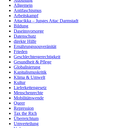
Adbusting
Allgemein
Antifaschismus
Arbeitskampf
Attacikka – Junges Attac Darmstadt
Bildung
Daseinsvorsorge
Datenschutz
direkte Hilfe
Ernährungssouveränität
Frieden
Geschlechtergerechtigkeit
Gesundheit & Pflege
Globalisierung
Kapitalismuskritik
Klima & Umwelt
Kultur
Lieferkettengesetz
Menschenrechte
Mobilitätswende
Queer
Repression
Tax the Rich
Überreichtum
Umverteilung