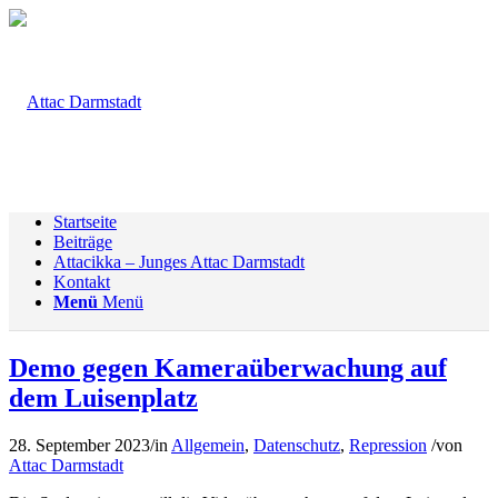
Startseite
Beiträge
Attacikka – Junges Attac Darmstadt
Kontakt
Menü
Menü
Demo gegen Kameraüberwachung auf
dem Luisenplatz
28. September 2023
/
in
Allgemein
,
Datenschutz
,
Repression
/
von
Attac Darmstadt