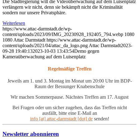
Die Stadtregierung will die Videoüberwachung auf dem Luisenplatz
verlängern wir nicht, denn sie bekämpft nicht die Kriminalität
sondern nur unsere Privatsphäre.
Weiterlesen
https://www.attac-darmstadt.de/wp-
content/uploads/2023/09/IMG_20230928_192405_794.webp
1080
1080
Attac Darmstadt
https://www.attac-darmstadt.de/wp-
content/uploads/2021/04/attac_da_logo.png
Attac Darmstadt
2023-
09-28 19:40:13
2023-10-03 13:43:54
Demo gegen
Kameraüberwachung auf dem Luisenplatz
Regelmäßige Treffen
Jeweils am 1. und 3. Montag im Monat um 20:00 Uhr im BDP-
Raum der Bessunger Knabenschule
Wir machen Sommerpause. Nächstes Treffen am 17. August
Bei Fragen oder um sicher zugehen, dass das Treffen nicht
ausfällt, bitte eine E-Mail an
info [at] attac-darmstadt [dot] de
senden!
Newsletter abonnieren