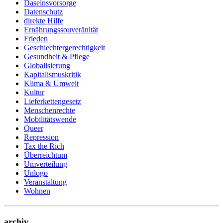
Daseinsvorsorge
Datenschutz
direkte Hilfe
Ernährungssouveränität
Frieden
Geschlechtergerechtigkeit
Gesundheit & Pflege
Globalisierung
Kapitalismuskritik
Klima & Umwelt
Kultur
Lieferkettengesetz
Menschenrechte
Mobilitätswende
Queer
Repression
Tax the Rich
Überreichtum
Umverteilung
Unlogo
Veranstaltung
Wohnen
archiv