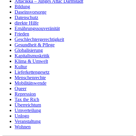
Attacikka – Junges Attac Darmstadt
Bildung
Daseinsvorsorge
Datenschutz
direkte Hilfe
Ernährungssouveränität
Frieden
Geschlechtergerechtigkeit
Gesundheit & Pflege
Globalisierung
Kapitalismuskritik
Klima & Umwelt
Kultur
Lieferkettengesetz
Menschenrechte
Mobilitätswende
Queer
Repression
Tax the Rich
Überreichtum
Umverteilung
Unlogo
Veranstaltung
Wohnen