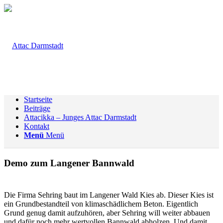
Startseite
Beiträge
Attacikka – Junges Attac Darmstadt
Kontakt
Menü
Menü
Demo zum Langener Bannwald
Die Firma Sehring baut im Langener Wald Kies ab. Dieser Kies ist
ein Grundbestandteil von klimaschädlichem Beton. Eigentlich
Grund genug damit aufzuhören, aber Sehring will weiter abbauen
und dafür noch mehr wertvollen Bannwald abholzen. Und damit