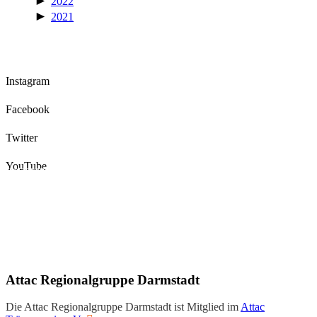
►
2022
►
2021
Instagram
Facebook
Twitter
YouTube
Instagram
Facebook
Twitter
YouTube
Attac Regionalgruppe Darmstadt
Die Attac Regionalgruppe Darmstadt ist Mitglied im
Attac