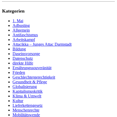
Kategorien
1. Mai
Adbusting
Allgemein
Antifaschismus
Arbeitskampf
Attacikka – Junges Attac Darmstadt
Bildung
Daseinsvorsorge
Datenschutz
direkte Hilfe
Ernährungssouveränität
Frieden
Geschlechtergerechtigkeit
Gesundheit & Pflege
Globalisierung
Kapitalismuskritik
Klima & Umwelt
Kultur
Lieferkettengesetz
Menschenrechte
Mobilitätswende